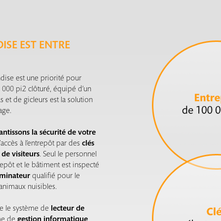
SE EST ENTRE
dise est une priorité pour
 000 pi2 clôturé, équipé d’un
et de gicleurs est la solution
age.
antissons la sécurité de votre
’accès à l’entrepôt par des
clés
 de visiteurs
. Seul le personnel
repôt et le bâtiment est inspecté
rminateur
qualifié pour le
 animaux nuisibles.
ue le système de
lecteur de
me de
gestion informatique