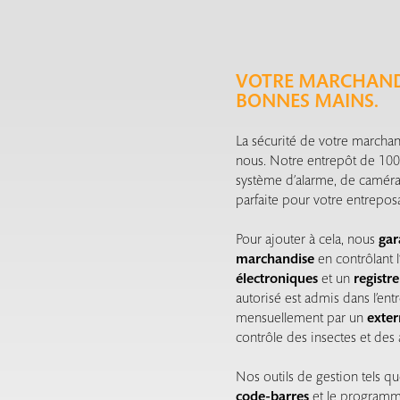
VOTRE MARCHANDI
BONNES MAINS.
La sécurité de votre marchan
nous. Notre entrepôt de 100
système d’alarme, de caméras 
parfaite pour votre entrepos
Pour ajouter à cela, nous
gar
marchandise
en contrôlant l
électroniques
et un
registre
autorisé est admis dans l’ent
mensuellement par un
exte
contrôle des insectes et des
Nos outils de gestion tels q
code-barres
et le program